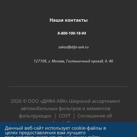
Наши контакты
8-800-100-18-94
zakaz@difa-avk.ru
127106, г. Москва, Гостиничный проезд, д. 4б
2026 © ООО «
ДИФА-АВК
» Широкий ассортимент
автомобильных фильтров и элементов
фильтрующих |
СОУТ
|
Соглашение об
использовании сайта
|
Политика в отношении
Данный веб-сайт использует cookie-файлы в
обработки персональных данных
целях предоставления вам лучшего