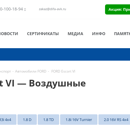
0-100-18-94
Акция: Пр
zakaz@difa-avk.ru
НОВОСТИ
СЕРТИФИКАТЫ
МЕДИА
ИНФО
ПАМЯТ
нспорт
-
Автомобили FORD
-
FORD Escort VI
t VI — Воздушные
R3i 4x4
1.8 D
1.8 TD
1.8i 16V Turnier
2.0 16V RS 4x4