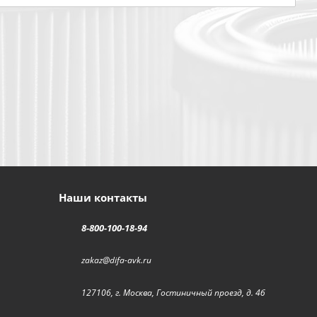
Наши контакты
8-800-100-18-94
zakaz@difa-avk.ru
127106, г. Москва, Гостиничный проезд, д. 4б