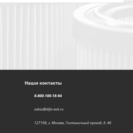
Наши контакты
8-800-100-18-94
zakaz@difa-avk.ru
127106, г. Москва, Гостиничный проезд, д. 4б