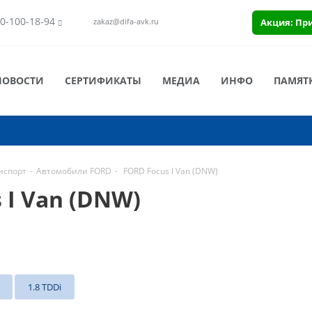
0-100-18-94
Акция: Пр
zakaz@difa-avk.ru
НОВОСТИ
СЕРТИФИКАТЫ
МЕДИА
ИНФО
ПАМЯТ
нспорт
-
Автомобили FORD
-
FORD Focus I Van (DNW)
 I Van (DNW)
1.8 TDDi