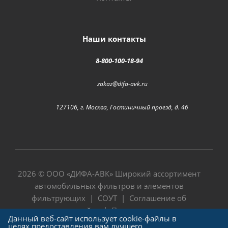
Наши контакты
8-800-100-18-94
zakaz@difa-avk.ru
127106, г. Москва, Гостиничный проезд, д. 4б
2026 © ООО «
ДИФА-АВК
» Широкий ассортимент
автомобильных фильтров и элементов
фильтрующих |
СОУТ
|
Соглашение об
использовании сайта
|
Политика в отношении
Данный веб-сайт использует cookie-файлы в
обработки персональных данных
целях предоставления вам лучшего