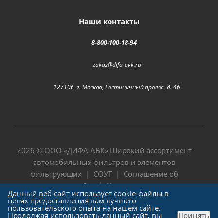
Наши контакты
8-800-100-18-94
zakaz@difa-avk.ru
127106, г. Москва, Гостиничный проезд, д. 4б
2026 © ООО «
ДИФА-АВК
» Широкий ассортимент
автомобильных фильтров и элементов
фильтрующих |
СОУТ
|
Соглашение об
использовании сайта
|
Политика в отношении
Данный веб-сайт использует cookie-файлы в
обработки персональных данных
целях предоставления вам лучшего
пользовательского опыта на нашем сайте.
Продолжая использовать данный сайт, вы
Принять