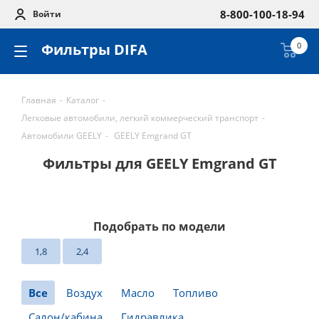
8-800-100-18-94
Войти
Фильтры DIFA
0
Главная
-
Каталог
-
Легковые автомобили, легкий коммерческий транспорт
-
Автомобили GEELY
-
GEELY Emgrand GT
Фильтры для GEELY Emgrand GT
Подобрать по модели
1,8
2,4
Все
Воздух
Масло
Топливо
Салон/кабина
Гидравлика