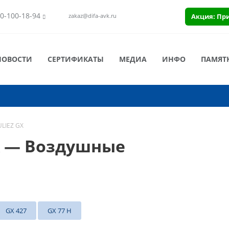
0-100-18-94
Акция: Пр
zakaz@difa-avk.ru
НОВОСТИ
СЕРТИФИКАТЫ
МЕДИА
ИНФО
ПАМЯТ
LIEZ GX
X — Воздушные
GX 427
GX 77 H