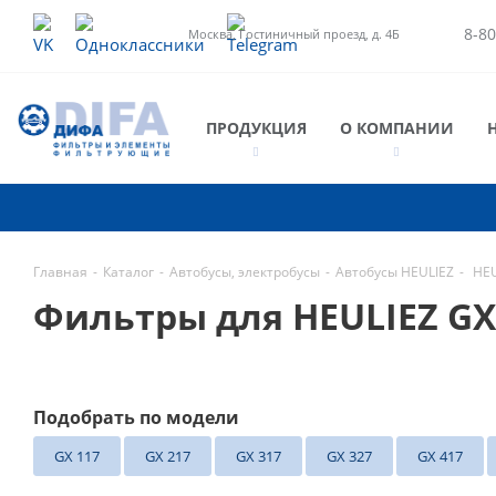
8-80
Москва, Гостиничный проезд, д. 4Б
ПРОДУКЦИЯ
О КОМПАНИИ
Главная
-
Каталог
-
Автобусы, электробусы
-
Автобусы HEULIEZ
-
HEU
Фильтры для HEULIEZ G
Подобрать по модели
GX 117
GX 217
GX 317
GX 327
GX 417