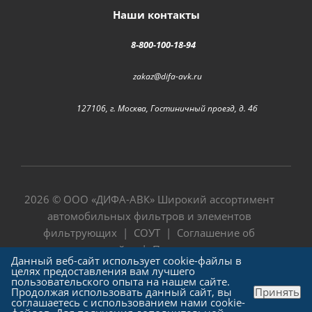
Наши контакты
8-800-100-18-94
zakaz@difa-avk.ru
127106, г. Москва, Гостиничный проезд, д. 4б
2026 © ООО «
ДИФА-АВК
» Широкий ассортимент
автомобильных фильтров и элементов
фильтрующих |
СОУТ
|
Соглашение об
использовании сайта
|
Политика в отношении
Данный веб-сайт использует cookie-файлы в
обработки персональных данных
целях предоставления вам лучшего
пользовательского опыта на нашем сайте.
Продолжая использовать данный сайт, вы
Принять
соглашаетесь с использованием нами cookie-