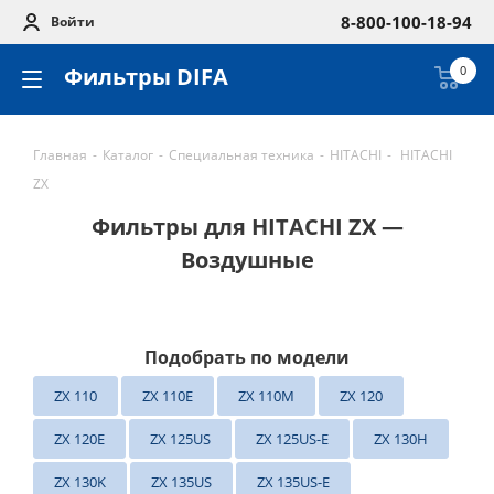
8-800-100-18-94
Войти
Фильтры DIFA
0
Главная
-
Каталог
-
Специальная техника
-
HITACHI
-
HITACHI
ZX
Фильтры для HITACHI ZX —
Воздушные
Подобрать по модели
ZX 110
ZX 110E
ZX 110M
ZX 120
ZX 120E
ZX 125US
ZX 125US-E
ZX 130H
ZX 130K
ZX 135US
ZX 135US-E