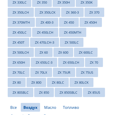
ZX 330LC
ZX 350
ZX 350H
ZX 350K
ZX 350LCH
ZX 350LCK
ZX 360-3
ZX 370
ZX 370MTH
ZX 400-3
ZX 450
ZX 450H
ZX 450LC
ZX 450LCH
ZX 450MTH
ZX 450T
ZX 470LCH-3
ZX 500LC
ZX 500LCH
ZX 60
ZX 600
ZX 600LC
ZX 650H
ZX 650LC-3
ZX 650LCH
ZX 70
ZX 70LC
ZX 70LX
ZX 75UR
ZX 75US
ZX 80
ZX 800
ZX 80LC
ZX 80LCK
ZX 80SBLC
ZX 850
ZX 850SBLC
ZX 85US
Все
Воздух
Масло
Топливо