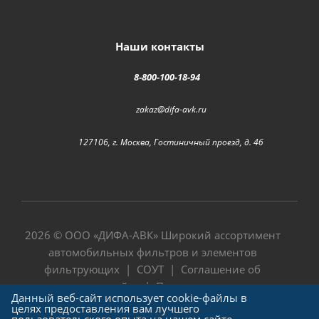
Наши контакты
8-800-100-18-94
zakaz@difa-avk.ru
127106, г. Москва, Гостиничный проезд, д. 4б
2026 © ООО «
ДИФА-АВК
» Широкий ассортимент
автомобильных фильтров и элементов
фильтрующих |
СОУТ
|
Соглашение об
использовании сайта
|
Политика в отношении
Данный веб-сайт использует cookie-файлы в
обработки персональных данных
целях предоставления вам лучшего