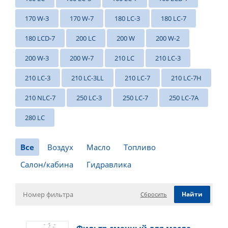
170 W-3
170 W-7
180 LC-3
180 LC-7
180 LCD-7
200 LC
200 W
200 W-2
200 W-3
200 W-7
210 LC
210 LC-3
210 LC-3
210 LC-3LL
210 LC-7
210 LC-7H
210 NLC-7
250 LC-3
250 LC-7
250 LC-7A
280 LC
Все
Воздух
Масло
Топливо
Салон/кабина
Гидравлика
Сбросить