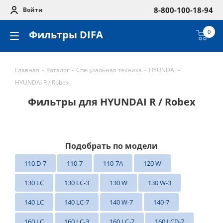
8-800-100-18-94
Войти
Фильтры DIFA
0
Главная
-
Каталог
-
Специальная техника
-
HYUNDAI
-
HYUNDAI R / Robex
Фильтры для HYUNDAI R / Robex
Подобрать по модели
110 D-7
110-7
110-7A
120 W
130 LC
130 LC-3
130 W
130 W-3
140 LC
140 LC-7
140 W-7
140-7
160 LC
160 LC-3
160 LC-7
160 LCD-7