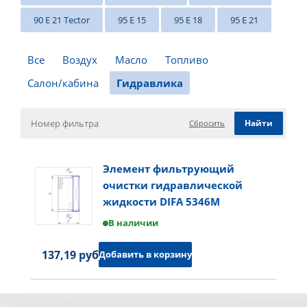
90 E 21 Tector
95 E 15
95 E 18
95 E 21
Все
Воздух
Масло
Топливо
Салон/кабина
Гидравлика
Сбросить
Элемент фильтрующий
очистки гидравлической
жидкости DIFA 5346M
В наличии
137,19 руб.
Добавить в корзину