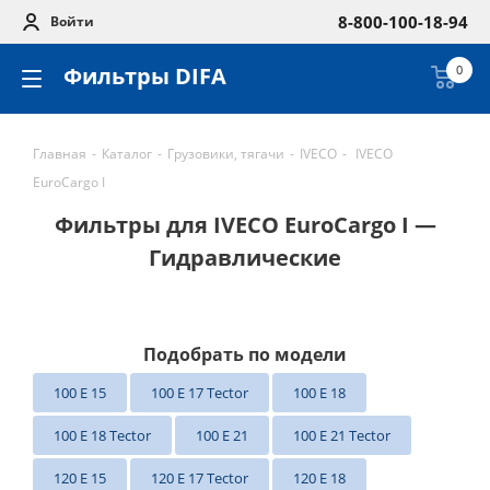
8-800-100-18-94
Войти
Фильтры DIFA
0
Главная
-
Каталог
-
Грузовики, тягачи
-
IVECO
-
IVECO
EuroCargo I
Фильтры для IVECO EuroCargo I —
Гидравлические
Подобрать по модели
100 E 15
100 E 17 Tector
100 E 18
100 E 18 Tector
100 E 21
100 E 21 Tector
120 E 15
120 E 17 Tector
120 E 18