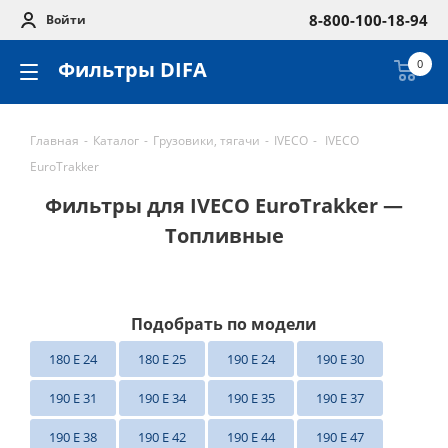
8-800-100-18-94
Войти
Фильтры DIFA
0
Главная
-
Каталог
-
Грузовики, тягачи
-
IVECO
-
IVECO
EuroTrakker
Фильтры для IVECO EuroTrakker —
Топливные
Подобрать по модели
180 E 24
180 E 25
190 E 24
190 E 30
190 E 31
190 E 34
190 E 35
190 E 37
190 E 38
190 E 42
190 E 44
190 E 47