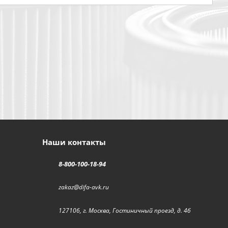
Наши контакты
8-800-100-18-94
zakaz@difa-avk.ru
127106, г. Москва, Гостиничный проезд, д. 4б