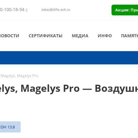
0-100-18-94
Акция: Пр
zakaz@difa-avk.ru
НОВОСТИ
СЕРТИФИКАТЫ
МЕДИА
ИНФО
ПАМЯТ
 Magelys, Magelys Pro
lys, Magelys Pro — Возду
DH 13.8