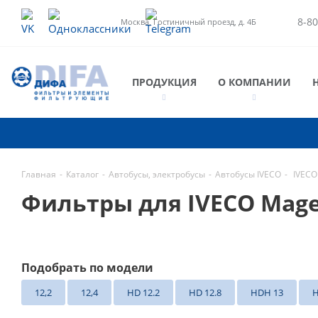
8-80
Москва, Гостиничный проезд, д. 4Б
ПРОДУКЦИЯ
О КОМПАНИИ
Главная
-
Каталог
-
Автобусы, электробусы
-
Автобусы IVECO
-
IVECO
Фильтры для IVECO Mage
Подобрать по модели
12,2
12,4
HD 12.2
HD 12.8
HDH 13
H