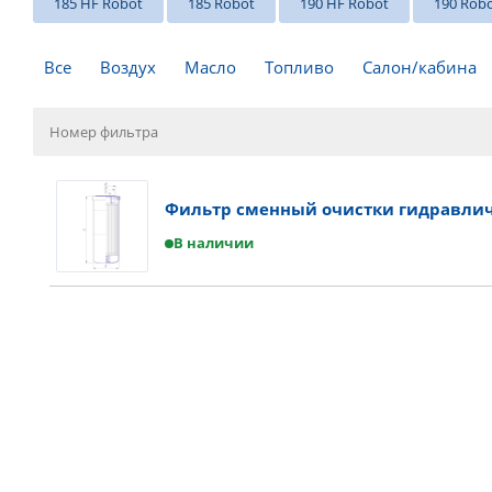
185 HF Robot
185 Robot
190 HF Robot
190 Rob
Все
Воздух
Масло
Топливо
Салон/кабина
Фильтр сменный очистки гидравлич
В наличии