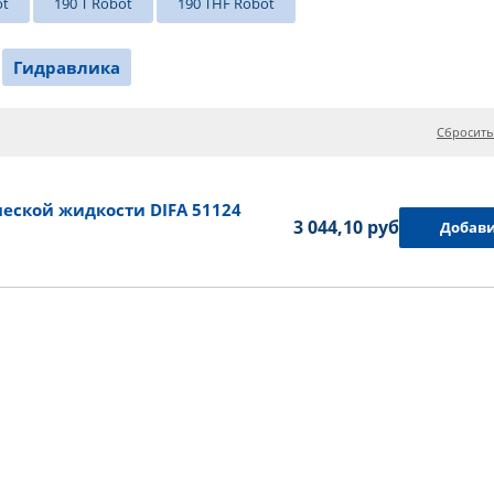
ot
190 T Robot
190 THF Robot
Гидравлика
Сбросить
еской жидкости DIFA 51124
3 044,10 руб.
Добави