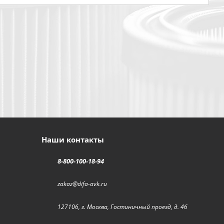
Наши контакты
8-800-100-18-94
zakaz@difa-avk.ru
127106, г. Москва, Гостиничный проезд, д. 4б