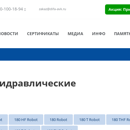
0-100-18-94
Акция: Пр
zakaz@difa-avk.ru
НОВОСТИ
СЕРТИФИКАТЫ
МЕДИА
ИНФО
ПАМЯТ
Гидравлические
ot
180 HF Robot
180 Robot
180 T Robot
180 THF R