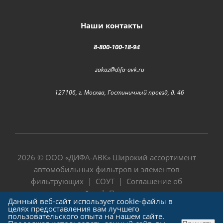
Наши контакты
8-800-100-18-94
zakaz@difa-avk.ru
127106, г. Москва, Гостиничный проезд, д. 4б
2026 © ООО «
ДИФА-АВК
» Широкий ассортимент
автомобильных фильтров и элементов
фильтрующих |
СОУТ
|
Соглашение об
использовании сайта
|
Политика в отношении
Данный веб-сайт использует cookie-файлы в
обработки персональных данных
целях предоставления вам лучшего
пользовательского опыта на нашем сайте.