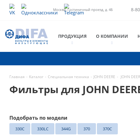
8-80
Москва, Гостиничный проезд, д. 4Б
ПРОДУКЦИЯ
О КОМПАНИИ
Главная
-
Каталог
-
Специальная техника
-
JOHN DEERE
-
JOHN DEER
Фильтры для JOHN DEER
Подобрать по модели
330C
330LC
344G
370
370C