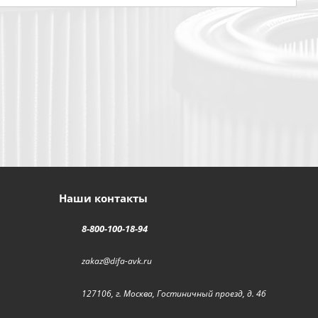
Наши контакты
8-800-100-18-94
zakaz@difa-avk.ru
127106, г. Москва, Гостиничный проезд, д. 4б