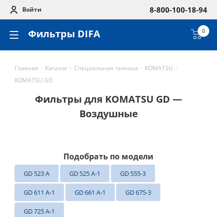
8-800-100-18-94
Войти
Фильтры DIFA
0
Главная
-
Каталог
-
Специальная техника
-
KOMATSU
-
KOMATSU GD
Фильтры для KOMATSU GD —
Воздушные
Подобрать по модели
GD 523 A
GD 525 A-1
GD 555-3
GD 611 A-1
GD 661 A-1
GD 675-3
GD 725 A-1