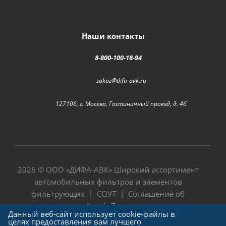
Наши контакты
8-800-100-18-94
zakaz@difa-avk.ru
127106, г. Москва, Гостиничный проезд, д. 4б
2026 © ООО «
ДИФА-АВК
» Широкий ассортимент
автомобильных фильтров и элементов
фильтрующих |
СОУТ
|
Соглашение об
использовании сайта
|
Политика в отношении
Данный веб-сайт использует cookie-файлы в
обработки персональных данных
целях предоставления вам лучшего