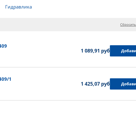
Гидравлика
Сбросить
409
1 089,91 руб.
Добави
409/1
1 425,07 руб.
Добави