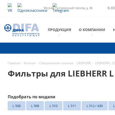
8-80
Москва, Гостиничный проезд, д. 4Б
ПРОДУКЦИЯ
О КОМПАНИИ
Главная
-
Каталог
-
Специальная техника
-
LIEBHERR
-
LIEBHERR L 5
Фильтры для LIEBHERR L
Подобрать по модели
L 508
L 508
L 510
L 511
L 512 / 430
L