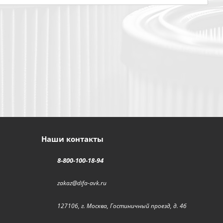
Наши контакты
8-800-100-18-94
zakaz@difa-avk.ru
127106, г. Москва, Гостиничный проезд, д. 4б