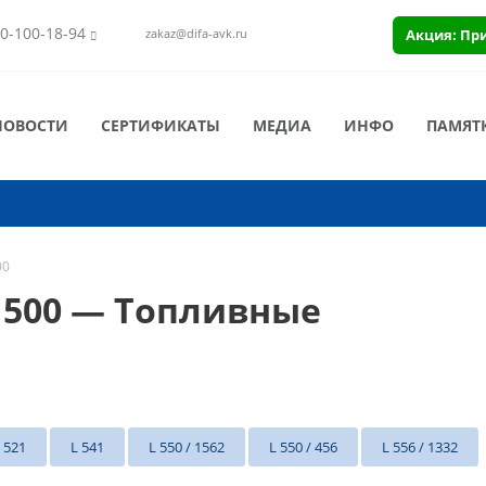
0-100-18-94
Акция: Пр
zakaz@difa-avk.ru
НОВОСТИ
СЕРТИФИКАТЫ
МЕДИА
ИНФО
ПАМЯТ
00
 500 — Топливные
 521
L 541
L 550 / 1562
L 550 / 456
L 556 / 1332