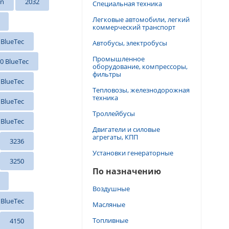
on
2032
Специальная техника
Легковые автомобили, легкий
коммерческий транспорт
 BlueTec
Автобусы, электробусы
Промышленное
0 BlueTec
оборудование, компрессоры,
фильтры
 BlueTec
Тепловозы, железнодорожная
техника
 BlueTec
Троллейбусы
 BlueTec
Двигатели и силовые
агрегаты, КПП
3236
Установки генераторные
3250
По назначению
Воздушные
 BlueTec
Масляные
Топливные
4150