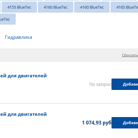
4155 BlueTec
4160 BlueTec
4160 BlueTec
4165 BlueT
ueTec
Гидравлика
Сбросить
ей для двигателей
Добави
По запросу
ей для двигателей
1 074,93 руб.
Добави