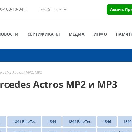
0-100-18-94
Акция: Пр
zakaz@difa-avk.ru
НОВОСТИ
СЕРТИФИКАТЫ
МЕДИА
ИНФО
ПАМЯТ
BENZ Actros I MP2, MP3
edes Actros MP2 и MP3
1
1841 BlueTec
1844
1844 BlueTec
1846
1846