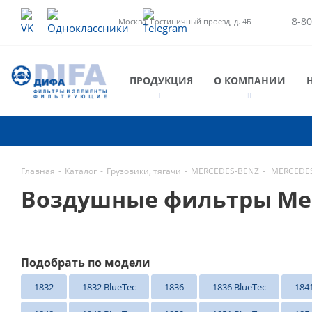
8-80
Москва, Гостиничный проезд, д. 4Б
ПРОДУКЦИЯ
О КОМПАНИИ
Главная
-
Каталог
-
Грузовики, тягачи
-
MERCEDES-BENZ
-
MERCEDES-
Воздушные фильтры Merc
Подобрать по модели
1832
1832 BlueTec
1836
1836 BlueTec
184