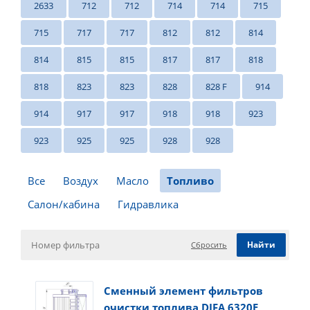
2633
712
712
714
714
715
715
717
717
812
812
814
814
815
815
817
817
818
818
823
823
828
828 F
914
914
917
917
918
918
923
923
925
925
928
928
Все
Воздух
Масло
Топливо
Салон/кабина
Гидравлика
Сбросить
Сменный элемент фильтров
очистки топлива DIFA 6320E