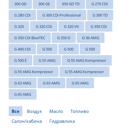
300 GD
300 GE
350 GD TD
G 270 CDi
G 280 CDi
G 300 CDi Professional
G 300 TD
G 320
G 320 CDi
G 320 V6
G 350 CDi
G 350 CDi BlueTEC
G 350 D
G 36 AMG
G 400 CDi
G 500
G 500
G 500
G 500 E
G 55 AMG
G 55 AMG Kompressor
G 55 AMG Kompressor
G 55 AMG Kompressor
G 63 AMG
G 63 AMG
G 65 AMG
G 65 AMG
Все
Воздух
Масло
Топливо
Салон/кабина
Гидравлика