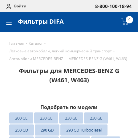
8-800-100-18-94
Войти
Фильтры DIFA
0
Главная
-
Каталог
-
Легковые автомобили, легкий коммерческий транспорт
-
Автомобили MERCEDES-BENZ
-
MERCEDES-BENZ G (W461, W463)
Фильтры для MERCEDES-BENZ G
(W461, W463)
Подобрать по модели
200 GE
230 GE
230 GE
230 GE
250 GD
290 GD
290 GD Turbodiesel