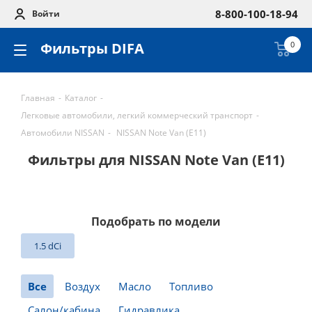
8-800-100-18-94
Войти
Фильтры DIFA
0
Главная
-
Каталог
-
Легковые автомобили, легкий коммерческий транспорт
-
Автомобили NISSAN
-
NISSAN Note Van (E11)
Фильтры для NISSAN Note Van (E11)
Подобрать по модели
1.5 dCi
Все
Воздух
Масло
Топливо
Салон/кабина
Гидравлика