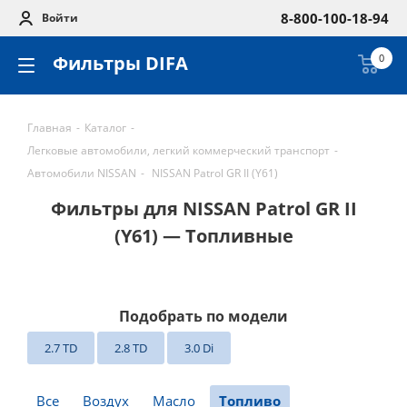
8-800-100-18-94
Войти
Фильтры DIFA
0
Главная
-
Каталог
-
Легковые автомобили, легкий коммерческий транспорт
-
Автомобили NISSAN
-
NISSAN Patrol GR II (Y61)
Фильтры для NISSAN Patrol GR II
(Y61) — Топливные
Подобрать по модели
2.7 TD
2.8 TD
3.0 Di
Все
Воздух
Масло
Топливо