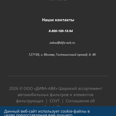
Наши контакты
8-800-100-18-94
zakaz@difa-avk.ru
127106, г. Москва, Гостиничный проезд, д. 4б
2026 © ООО «
ДИФА-АВК
» Широкий ассортимент
автомобильных фильтров и элементов
фильтрующих |
СОУТ
|
Соглашение об
использовании сайта
|
Политика в отношении
Данный веб-сайт использует cookie-файлы в
обработки персональных данных
целях предоставления вам лучшего