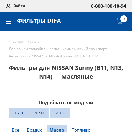
8-800-100-18-94
Войти
Фильтры DIFA
0
Главная
-
Каталог
-
Легковые автомобили, легкий коммерческий транспорт
-
Автомобили NISSAN
-
NISSAN Sunny (B11, N13, N14)
Фильтры для NISSAN Sunny (B11, N13,
N14) — Масляные
Подобрать по модели
1.7 D
1.7 D
2.0 D
Все
Воздух
Масло
Топливо