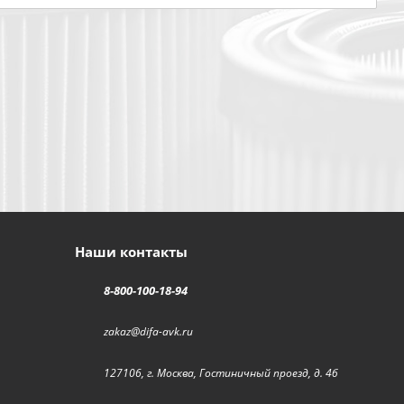
Наши контакты
8-800-100-18-94
zakaz@difa-avk.ru
127106, г. Москва, Гостиничный проезд, д. 4б