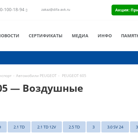
0-100-18-94
Акция: Пр
zakaz@difa-avk.ru
НОВОСТИ
СЕРТИФИКАТЫ
МЕДИА
ИНФО
ПАМЯТ
нспорт
-
Автомобили PEUGEOT
-
PEUGEOT 605
05 — Воздушные
D
2.1 TD
2.1 TD 12V
2.5 TD
3
3.0 SV 24
3