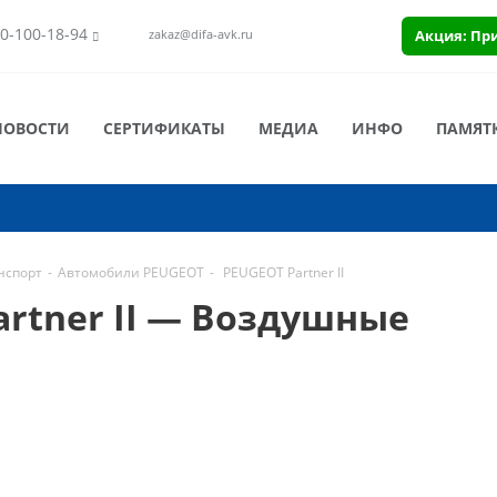
0-100-18-94
Акция: Пр
zakaz@difa-avk.ru
НОВОСТИ
СЕРТИФИКАТЫ
МЕДИА
ИНФО
ПАМЯТ
нспорт
-
Автомобили PEUGEOT
-
PEUGEOT Partner II
rtner II — Воздушные