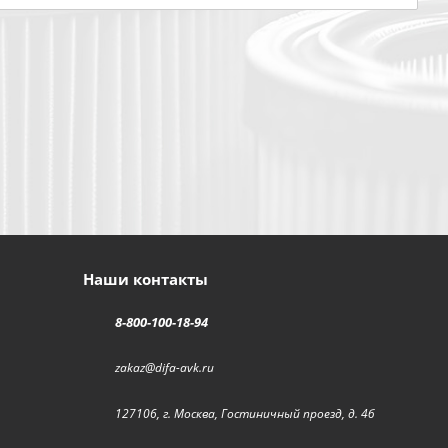
Наши контакты
8-800-100-18-94
zakaz@difa-avk.ru
127106, г. Москва, Гостиничный проезд, д. 4б