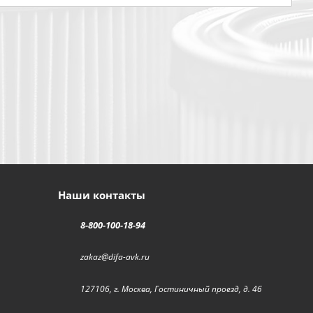
Наши контакты
8-800-100-18-94
zakaz@difa-avk.ru
127106, г. Москва, Гостиничный проезд, д. 4б