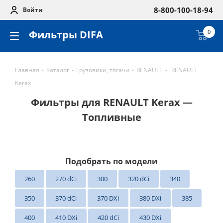
8-800-100-18-94
Войти
Фильтры DIFA
0
Главная
-
Каталог
-
Грузовики, тягачи
-
RENAULT
-
RENAULT
Kerax
Фильтры для RENAULT Kerax —
Топливные
Подобрать по модели
260
270 dCi
300
320 dCi
340
350
370 dCi
370 DXi
380 DXi
385
400
410 DXi
420 dCi
430 DXi