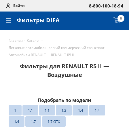
8-800-100-18-94
Войти
Фильтры DIFA
0
Главная
-
Каталог
-
Легковые автомобили, легкий коммерческий транспорт
-
Автомобили RENAULT
-
RENAULT R5 II
Фильтры для RENAULT R5 II —
Воздушные
Подобрать по модели
1
1,1
1,1
1,2
1,4
1,4
1,4
1,7
1.7 GTX