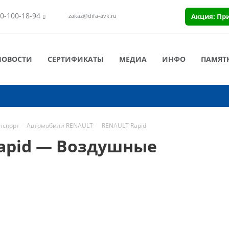
0-100-18-94
Акция: Пр
zakaz@difa-avk.ru
НОВОСТИ
СЕРТИФИКАТЫ
МЕДИА
ИНФО
ПАМЯТ
нспорт
-
Автомобили RENAULT
-
RENAULT Rapid
apid — Воздушные