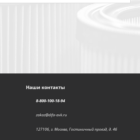
Наши контакты
8-800-100-18-94
zakaz@difa-avk.ru
127106, г. Москва, Гостиничный проезд, д. 4б