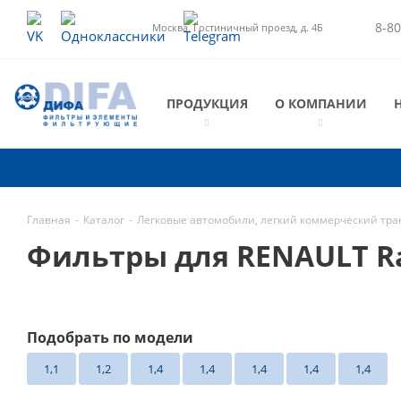
8-80
Москва, Гостиничный проезд, д. 4Б
ПРОДУКЦИЯ
О КОМПАНИИ
Главная
-
Каталог
-
Легковые автомобили, легкий коммерческий тра
Фильтры для RENAULT R
Подобрать по модели
1,1
1,2
1,4
1,4
1,4
1,4
1,4