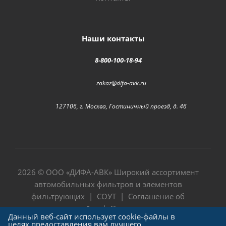
Наши контакты
8-800-100-18-94
zakaz@difa-avk.ru
127106, г. Москва, Гостиничный проезд, д. 4б
2026 © ООО «
ДИФА-АВК
» Широкий ассортимент
автомобильных фильтров и элементов
фильтрующих |
СОУТ
|
Соглашение об
использовании сайта
|
Политика в отношении
Данный веб-сайт использует cookie-файлы в
обработки персональных данных
целях предоставления вам лучшего