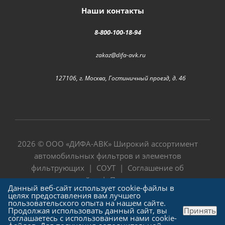
Наши контакты
8-800-100-18-94
zakaz@difa-avk.ru
127106, г. Москва, Гостиничный проезд, д. 4б
2026 © ООО «
ДИФА-АВК
» Широкий ассортимент
автомобильных фильтров и элементов
фильтрующих |
СОУТ
|
Соглашение об
использовании сайта
|
Политика в отношении
Данный веб-сайт использует cookie-файлы в
обработки персональных данных
целях предоставления вам лучшего
пользовательского опыта на нашем сайте.
Продолжая использовать данный сайт, вы
Принять
соглашаетесь с использованием нами cookie-