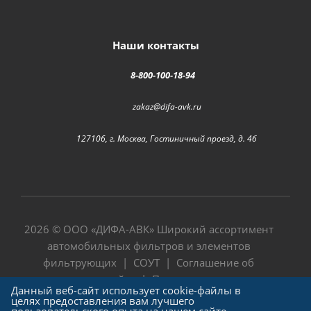
Наши контакты
8-800-100-18-94
zakaz@difa-avk.ru
127106, г. Москва, Гостиничный проезд, д. 4б
2026 © ООО «
ДИФА-АВК
» Широкий ассортимент
автомобильных фильтров и элементов
фильтрующих |
СОУТ
|
Соглашение об
использовании сайта
|
Политика в отношении
Данный веб-сайт использует cookie-файлы в
обработки персональных данных
целях предоставления вам лучшего