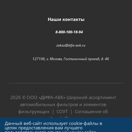
Наши контакты
8-800-100-18-94
zakaz@difa-avk.ru
127106, г. Москва, Гостиничный проезд, д. 4б
2026 © ООО «
ДИФА-АВК
» Широкий ассортимент
автомобильных фильтров и элементов
фильтрующих |
СОУТ
|
Соглашение об
использовании сайта
|
Политика в отношении
Данный веб-сайт использует cookie-файлы в
обработки персональных данных
целях предоставления вам лучшего