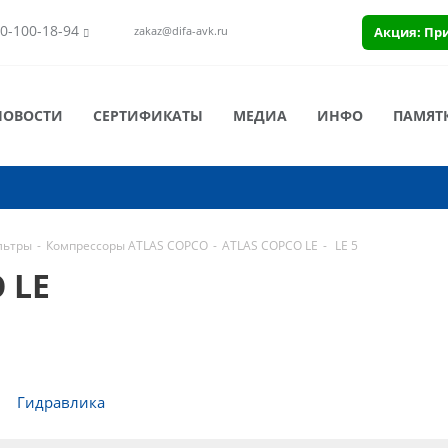
0-100-18-94
Акция: Пр
zakaz@difa-avk.ru
НОВОСТИ
СЕРТИФИКАТЫ
МЕДИА
ИНФО
ПАМЯТ
льтры
-
Компрессоры ATLAS COPCO
-
ATLAS COPCO LE
-
LE 5
 LE
Гидравлика