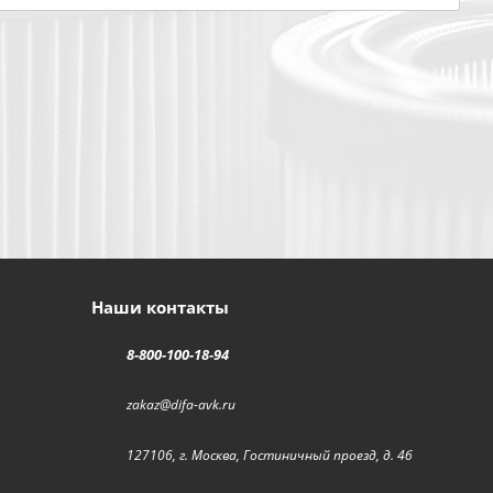
Наши контакты
8-800-100-18-94
zakaz@difa-avk.ru
127106, г. Москва, Гостиничный проезд, д. 4б