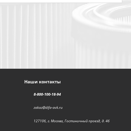
Наши контакты
8-800-100-18-94
zakaz@difa-avk.ru
127106, г. Москва, Гостиничный проезд, д. 4б