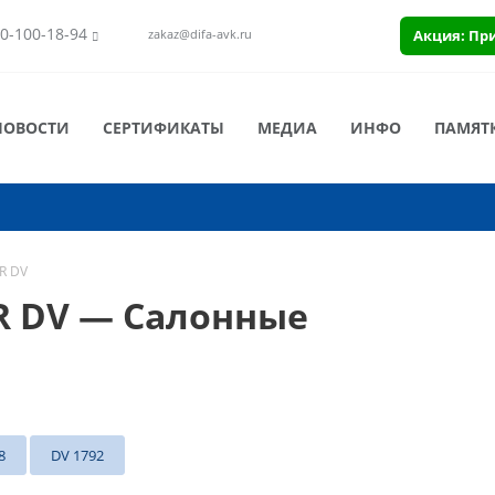
0-100-18-94
Акция: Пр
zakaz@difa-avk.ru
НОВОСТИ
СЕРТИФИКАТЫ
МЕДИА
ИНФО
ПАМЯТ
R DV
R DV — Салонные
8
DV 1792