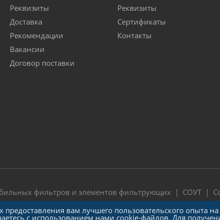
Реквизиты
Реквизиты
Доставка
Сертификаты
Рекомендации
Контакты
Вакансии
Договор поставки
обильных фильтров и элементов фильтрующих |
СОУТ
|
С
ях предоставления вам лучшего пользовательского опыта на
шаетесь с использованием нами cookie-файлов. Для получе