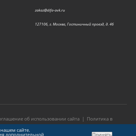
zakaz@difa-avk.ru
127106, г. Москва, Гостиничный проезд, д. 4б
оглашение об использовании сайта
|
Политика в
 нашем сайте.
ния дополнительной
Принять