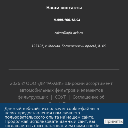
Наши контакты
8-800-100-18-94
zakaz@difa-avk.ru
127106, г. Москва, Гостиничный проезд, д. 4б
2026 © ООО «
ДИФА-АВК
» Широкий ассортимент
автомобильных фильтров и элементов
фильтрующих |
СОУТ
|
Соглашение об
использовании сайта
|
Политика в отношении
Данный веб-сайт использует cookie-файлы в
обработки персональных данных
целях предоставления вам лучшего
пользовательского опыта на нашем сайте.
Продолжая использовать данный сайт, вы
Принять
соглашаетесь с использованием нами cookie-