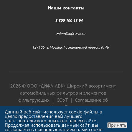
Наши контакты
8-800-100-18-94
zakaz@difa-avk.ru
127106, г. Москва, Гостиничный проезд, д. 4б
2026 © ООО «
ДИФА-АВК
» Широкий ассортимент
автомобильных фильтров и элементов
фильтрующих |
СОУТ
|
Соглашение об
использовании сайта
|
Политика в отношении
Данный веб-сайт использует cookie-файлы в
обработки персональных данных
целях предоставления вам лучшего
пользовательского опыта на нашем сайте.
Продолжая использовать данный сайт, вы
Принять
соглашаетесь с использованием нами cookie-