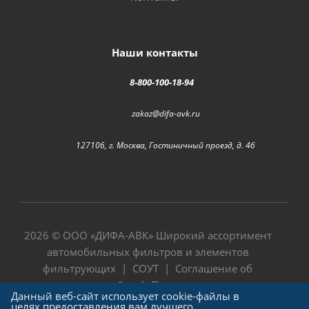
Наши контакты
8-800-100-18-94
zakaz@difa-avk.ru
127106, г. Москва, Гостиничный проезд, д. 4б
2026 © ООО «
ДИФА-АВК
» Широкий ассортимент
автомобильных фильтров и элементов
фильтрующих |
СОУТ
|
Соглашение об
использовании сайта
|
Политика в отношении
Данный веб-сайт использует cookie-файлы в
обработки персональных данных
целях предоставления вам лучшего