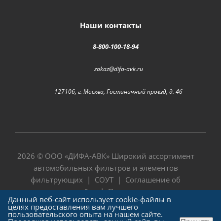
Наши контакты
8-800-100-18-94
zakaz@difa-avk.ru
127106, г. Москва, Гостиничный проезд, д. 4б
2026 © ООО «
ДИФА-АВК
» Широкий ассортимент
автомобильных фильтров и элементов
фильтрующих |
СОУТ
|
Соглашение об
использовании сайта
|
Политика в отношении
Данный веб-сайт использует cookie-файлы в
обработки персональных данных
целях предоставления вам лучшего
пользовательского опыта на нашем сайте.