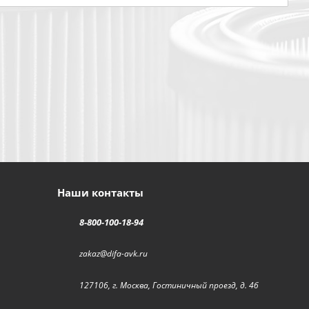
Наши контакты
8-800-100-18-94
zakaz@difa-avk.ru
127106, г. Москва, Гостиничный проезд, д. 4б