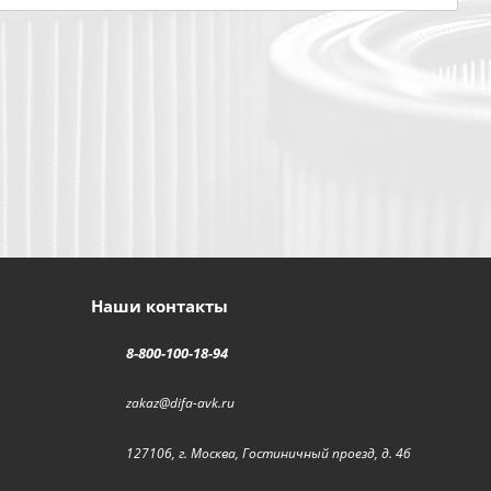
Наши контакты
8-800-100-18-94
zakaz@difa-avk.ru
127106, г. Москва, Гостиничный проезд, д. 4б