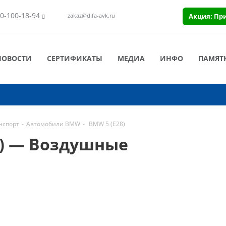
0-100-18-94
Акция: Пр
zakaz@difa-avk.ru
НОВОСТИ
СЕРТИФИКАТЫ
МЕДИА
ИНФО
ПАМЯТ
нспорт
-
Автомобили BMW
-
BMW 5 (E28)
8) — Воздушные