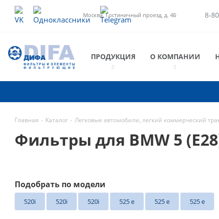
8-80
Москва, Гостиничный проезд, д. 4Б
ПРОДУКЦИЯ
О КОМПАНИИ
Главная
-
Каталог
-
Легковые автомобили, легкий коммерческий тра
Фильтры для BMW 5 (E2
Подобрать по модели
520i
520i
520i
525 e
525 e
525 e