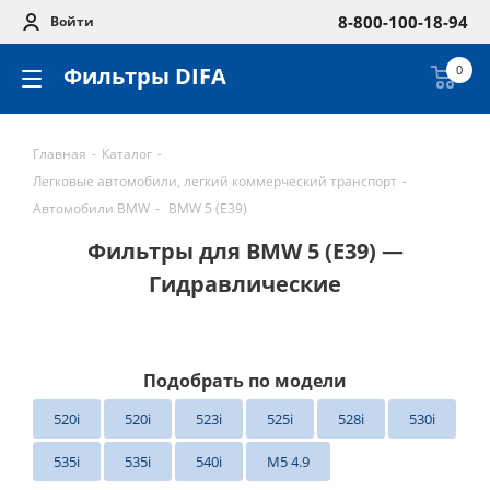
8-800-100-18-94
Войти
Фильтры DIFA
0
Главная
-
Каталог
-
Легковые автомобили, легкий коммерческий транспорт
-
Автомобили BMW
-
BMW 5 (E39)
Фильтры для BMW 5 (E39) —
Гидравлические
Подобрать по модели
520i
520i
523i
525i
528i
530i
535i
535i
540i
M5 4.9