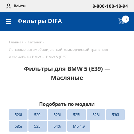
8-800-100-18-94
Войти
Фильтры DIFA
0
Главная
-
Каталог
-
Легковые автомобили, легкий коммерческий транспорт
-
Автомобили BMW
-
BMW 5 (E39)
Фильтры для BMW 5 (E39) —
Масляные
Подобрать по модели
520i
520i
523i
525i
528i
530i
535i
535i
540i
M5 4.9