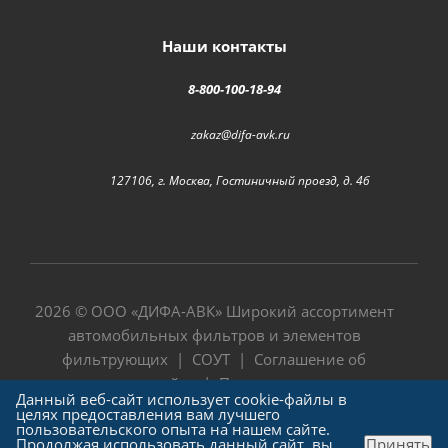
Наши контакты
8-800-100-18-94
zakaz@difa-avk.ru
127106, г. Москва, Гостиничный проезд, д. 4б
2026 © ООО «
ДИФА-АВК
» Широкий ассортимент
автомобильных фильтров и элементов
фильтрующих |
СОУТ
|
Соглашение об
использовании сайта
|
Политика в отношении
Данный веб-сайт использует cookie-файлы в
обработки персональных данных
целях предоставления вам лучшего
пользовательского опыта на нашем сайте.
Продолжая использовать данный сайт, вы
Принять