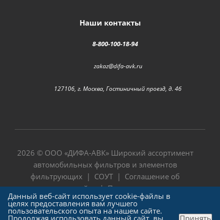
Наши контакты
8-800-100-18-94
zakaz@difa-avk.ru
127106, г. Москва, Гостиничный проезд, д. 4б
2026 © ООО «
ДИФА-АВК
» Широкий ассортимент
автомобильных фильтров и элементов
фильтрующих |
СОУТ
|
Соглашение об
использовании сайта
|
Политика в отношении
Данный веб-сайт использует cookie-файлы в
обработки персональных данных
целях предоставления вам лучшего
пользовательского опыта на нашем сайте.
Продолжая использовать данный сайт, вы
Принять