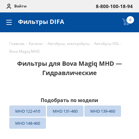
8-800-100-18-94
Войти
Фильтры DIFA
0
Главная
-
Каталог
-
Автобусы, электробусы
-
Автобусы VDL
-
Bova Magiq MHD
Фильтры для Bova Magiq MHD —
Гидравлические
Подобрать по модели
MHD 122-410
MHD 131-460
MHD 139-460
MHD 148-460