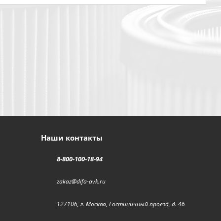
Наши контакты
8-800-100-18-94
zakaz@difa-avk.ru
127106, г. Москва, Гостиничный проезд, д. 4б